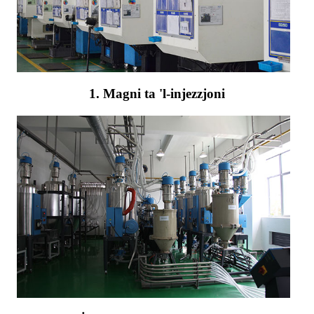
1. Magni ta 'l-injezzjoni