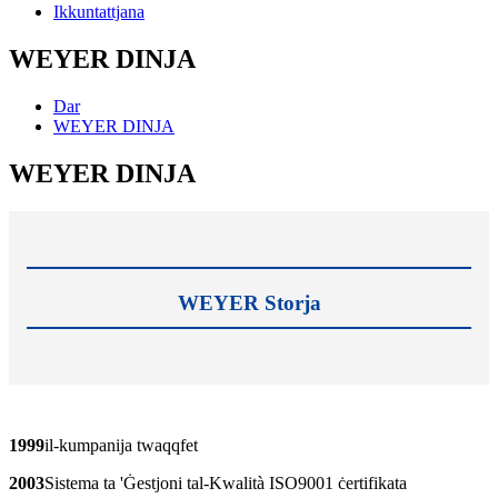
Ikkuntattjana
WEYER DINJA
Dar
WEYER DINJA
WEYER DINJA
WEYER Storja
1999
il-kumpanija twaqqfet
2003
Sistema ta 'Ġestjoni tal-Kwalità ISO9001 ċertifikata