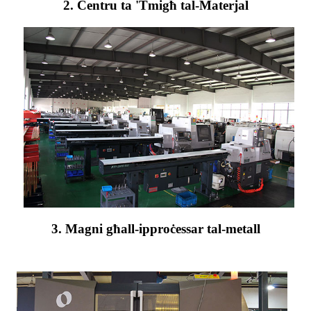
2. Ċentru ta 'Tmigħ tal-Materjal
3. Magni għall-ipproċessar tal-metall