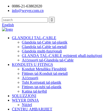
0086-21-63802020
info@weyer.com.cn
English
GLANDOLI TAL-CABLE
Glandola tal-Cable tal-plastik
Glandola tal-Cable tal-metall
Glandola multi-funzjonali
GLANDA TAL-CABLE reżistenti għall-isplużjoni
Aċċessorji tal-Glandola tal-Cable
KONDUITS U FITINGS
Konduit Metalliku Flessibbli
Fittings tal-Konduit tal-metall
Aċċessorji
Tubi Korrugati tal-plastik
Fittings tat-tubi tal-plastik
Katina tal-kejbil
SOLUZZJONI
WEYER DINJA
Niżżel
ĊENTRU AĦBARIJIET