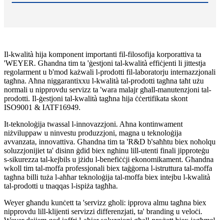
Il-kwalità hija komponent importanti fil-filosofija korporattiva ta
'WEYER. Għandna tim ta 'ġestjoni tal-kwalità effiċjenti li jittestja
regolarment u b'mod każwali l-prodotti fil-laboratorju internazzjonali
tagħna. Aħna niggarantixxu l-kwalità tal-prodotti tagħna taħt użu
normali u nipprovdu servizz ta 'wara malajr għall-manutenzjoni tal-
prodotti. Il-ġestjoni tal-kwalità tagħna hija ċċertifikata skont
ISO9001 & IATF16949.
It-teknoloġija twassal l-innovazzjoni. Aħna kontinwament
niżviluppaw u ninvestu produzzjoni, magna u teknoloġija
avvanzata, innovattiva. Għandna tim ta 'R&D b'saħħtu biex noħolqu
soluzzjonijiet ta' disinn ġdid biex ngħinu lill-utenti finali jipproteġu
s-sikurezza tal-kejbils u jżidu l-benefiċċji ekonomikament. Għandna
wkoll tim tal-moffa professjonali biex taġġorna l-istruttura tal-moffa
tagħna billi tuża l-aħħar teknoloġija tal-moffa biex intejbu l-kwalità
tal-prodotti u tnaqqas l-ispiża tagħha.
Weyer għandu kunċett ta 'servizz għoli: ipprova almu tagħna biex
nipprovdu lill-klijenti servizzi differenzjati, ta' branding u veloċi.