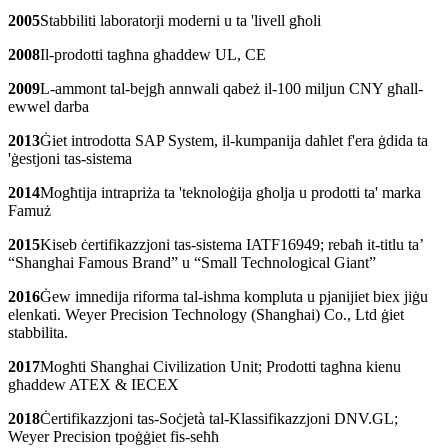
2005
Stabbiliti laboratorji moderni u ta 'livell għoli
2008
Il-prodotti tagħna għaddew UL, CE
2009
L-ammont tal-bejgħ annwali qabeż il-100 miljun CNY għall-
ewwel darba
2013
Ġiet introdotta SAP System, il-kumpanija daħlet f'era ġdida ta
'ġestjoni tas-sistema
2014
Mogħtija intrapriża ta 'teknoloġija għolja u prodotti ta' marka
Famuż
2015
Kiseb ċertifikazzjoni tas-sistema IATF16949; rebaħ it-titlu ta’
“Shanghai Famous Brand” u “Small Technological Giant”
2016
Ġew imnedija riforma tal-ishma kompluta u pjanijiet biex jiġu
elenkati. Weyer Precision Technology (Shanghai) Co., Ltd ġiet
stabbilita.
2017
Mogħti Shanghai Civilization Unit; Prodotti tagħna kienu
għaddew ATEX & IECEX
2018
Ċertifikazzjoni tas-Soċjetà tal-Klassifikazzjoni DNV.GL;
Weyer Precision tpoġġiet fis-seħħ