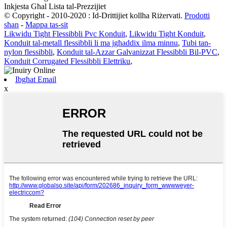
Inkjesta Għal Lista tal-Prezzijiet
© Copyright - 2010-2020 : Id-Drittijiet kollha Riżervati.
Prodotti
sħan
-
Mappa tas-sit
Likwidu Tight Flessibbli Pvc Konduit
,
Likwidu Tight Konduit
,
Konduit tal-metall flessibbli li ma jgħaddix ilma minnu
,
Tubi tan-
nylon flessibbli
,
Konduit tal-Azzar Galvanizzat Flessibbli Bil-PVC
,
Konduit Corrugated Flessibbli Elettriku
,
Ibgħat Email
x