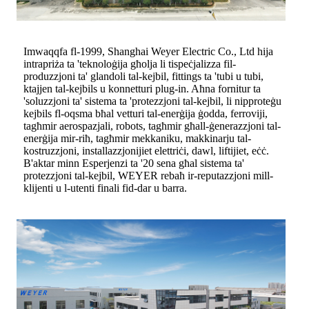
Imwaqqfa fl-1999, Shanghai Weyer Electric Co., Ltd hija
intrapriża ta 'teknoloġija għolja li tispeċjalizza fil-
produzzjoni ta' glandoli tal-kejbil, fittings ta 'tubi u tubi,
ktajjen tal-kejbils u konnetturi plug-in. Aħna fornitur ta
'soluzzjoni ta' sistema ta 'protezzjoni tal-kejbil, li nipproteġu
kejbils fl-oqsma bħal vetturi tal-enerġija ġodda, ferroviji,
tagħmir aerospazjali, robots, tagħmir għall-ġenerazzjoni tal-
enerġija mir-riħ, tagħmir mekkaniku, makkinarju tal-
kostruzzjoni, installazzjonijiet elettriċi, dawl, liftijiet, eċċ.
B'aktar minn Esperjenzi ta '20 sena għal sistema ta'
protezzjoni tal-kejbil, WEYER rebaħ ir-reputazzjoni mill-
klijenti u l-utenti finali fid-dar u barra.