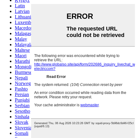
Kyrgyz
Latin
Latvian
Lithuanian
Luxembou..
Macedonian
Malagasy
Malay
Malayalam
Maltese
Maori
Marathi
Mongolian
Burmese
Nepali
Norwegian
Pashto
Persian
Punjabi
Serbian
Sesotho
Sinhala
Slovak
Slovenian
Somali