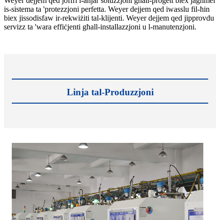
Weyer dejjem qed joffri l-aħjar soluzzjoni għall-proġett biex jagħmel
is-sistema ta 'protezzjoni perfetta. Weyer dejjem qed iwasslu fil-ħin
biex jissodisfaw ir-rekwiżiti tal-klijenti. Weyer dejjem qed jipprovdu
servizz ta 'wara effiċjenti għall-installazzjoni u l-manutenzjoni.
Linja tal-Produzzjoni