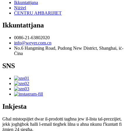
Ikkuntattjana
Niżżel
ĊENTRU AĦBARIJIET
Ikkuntattjana
0086-21-63802020
info@weyer.com.cn
No.6 Hangming Road, Pudong New District, Shanghai, iċ-
Ċina
SNS
Inkjesta
Għal mistoqsijiet dwar il-prodotti tagħna jew il-lista tal-prezzijiet,
jekk jogħġbok ħalli l-email tiegħek lilna u aħna nkunu f'kuntatt fi
żmien 24 siegħa.